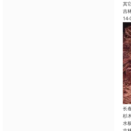
其
吉
14-
长
杉
水
吉