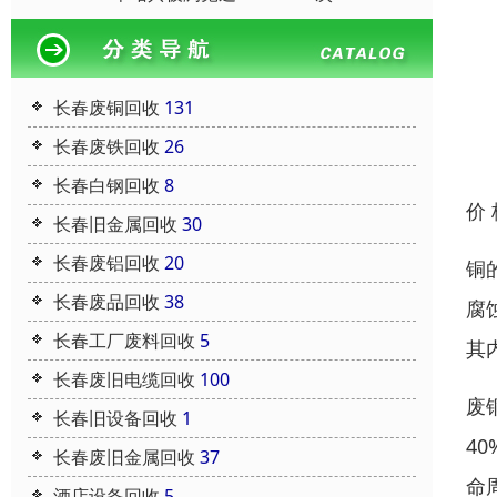
长春废铜回收
131
长春废铁回收
26
长春白钢回收
8
价
长春旧金属回收
30
长春废铝回收
20
铜
长春废品回收
38
腐
长春工厂废料回收
5
其
长春废旧电缆回收
100
废
长春旧设备回收
1
4
长春废旧金属回收
37
命
酒店设备回收
5