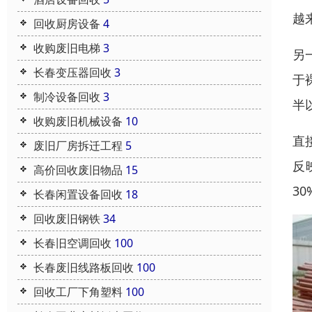
越
回收厨房设备
4
收购废旧电梯
3
另
长春变压器回收
3
于
制冷设备回收
3
半
收购废旧机械设备
10
直
废旧厂房拆迁工程
5
反
高价回收废旧物品
15
3
长春闲置设备回收
18
回收废旧钢铁
34
长春旧空调回收
100
长春废旧线路板回收
100
回收工厂下角塑料
100