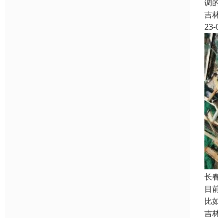
调
吉
23-
长
目
比
吉