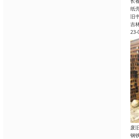
长
纸
旧
吉
23-
废
钢