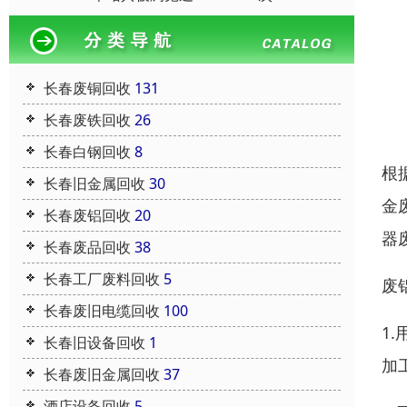
长春废铜回收
131
长春废铁回收
26
长春白钢回收
8
根
长春旧金属回收
30
金
长春废铝回收
20
器
长春废品回收
38
长春工厂废料回收
5
废
长春废旧电缆回收
100
1
长春旧设备回收
1
加
长春废旧金属回收
37
酒店设备回收
5