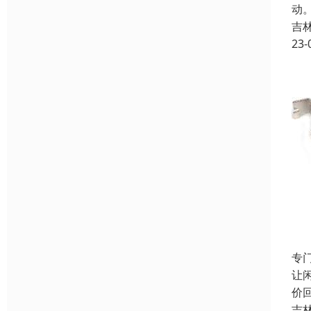
动
吉
23-
专
让
价
吉