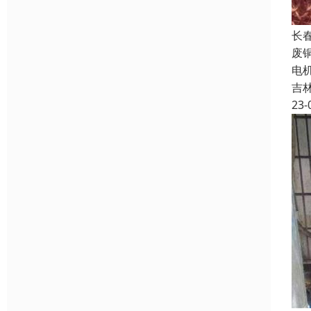
长
废铜
电机
吉
23-