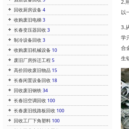
2
回收厨房设备
4
以
收购废旧电梯
3
3
长春变压器回收
3
学
制冷设备回收
3
合
收购废旧机械设备
10
生
废旧厂房拆迁工程
5
高价回收废旧物品
15
长春闲置设备回收
18
回收废旧钢铁
34
长春旧空调回收
100
长春废旧线路板回收
100
回收工厂下角塑料
100