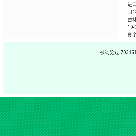
进
国
吉
19-
更
被浏览过 703