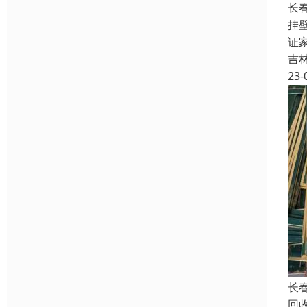
长
挂
证
吉
23-
长
回