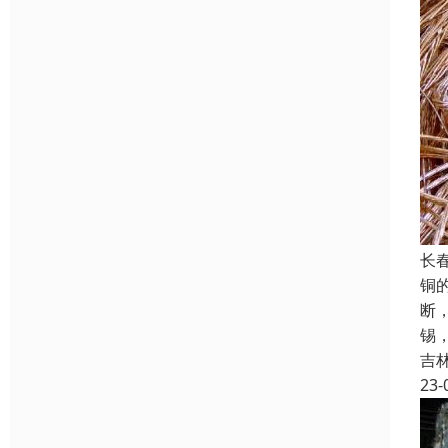
长
铜
断
锡
吉
23-