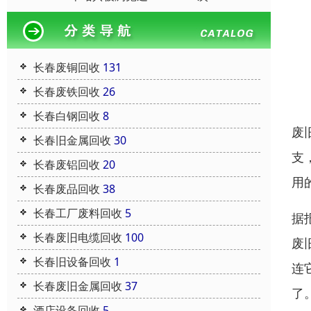
长春废铜回收
131
长春废铁回收
26
长春白钢回收
8
废
长春旧金属回收
30
支
长春废铝回收
20
用
长春废品回收
38
长春工厂废料回收
5
据
长春废旧电缆回收
100
废
长春旧设备回收
1
连
长春废旧金属回收
37
了
酒店设备回收
5