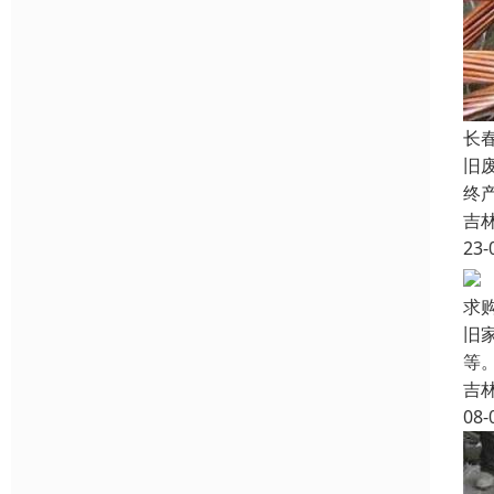
长
旧
终
吉
23-
求
旧
等
吉
08-