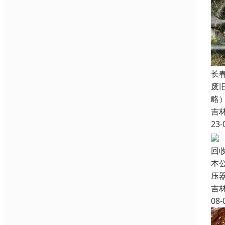
长
废
略
吉
23-
回
本
压
吉
08-