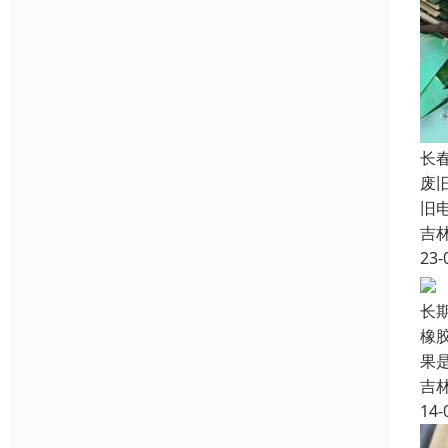
长
废
旧
吉
23-
长
橡
果
吉
14-