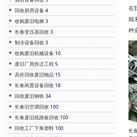
在
回收厨房设备
4
颠
收购废旧电梯
3
种
长春变压器回收
3
制冷设备回收
3
收购废旧机械设备
10
废旧厂房拆迁工程
5
高价回收废旧物品
15
长春闲置设备回收
18
回收废旧钢铁
34
长春旧空调回收
100
长春废旧线路板回收
100
回收工厂下角塑料
100
长