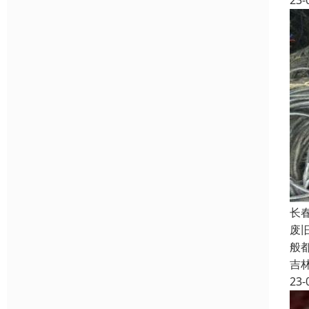
23-
长
废
般
吉
23-