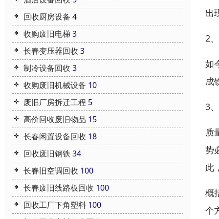
出
回收厨房设备
4
收购废旧电梯
3
2
长春变压器回收
3
如
制冷设备回收
3
成
收购废旧机械设备
10
废旧厂房拆迁工程
5
3
高价回收废旧物品
15
质
长春闲置设备回收
18
势
回收废旧钢铁
34
此
长春旧空调回收
100
长春废旧线路板回收
100
概
回收工厂下角塑料
100
个