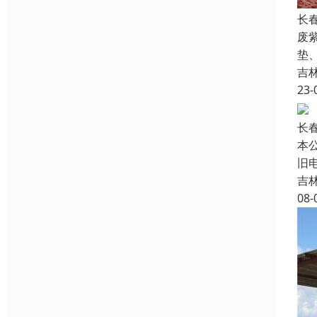
长
废
垫
吉
23-
长
本
旧
吉
08-