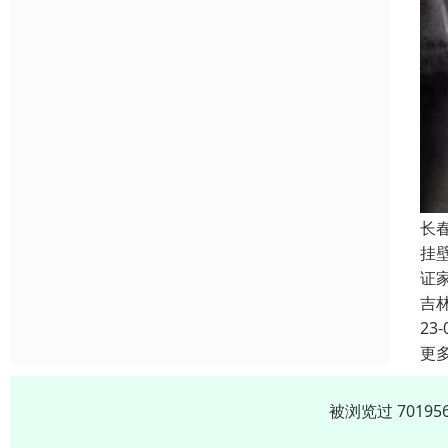
长
挂
证
吉
23-
更
被浏览过 701