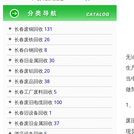
长春废铜回收
131
长春废铁回收
26
长春白钢回收
8
无
长春旧金属回收
30
生
长春废铝回收
20
当
长春废品回收
38
做
长春工厂废料回收
5
长春废旧电缆回收
100
1
长春旧设备回收
1
废
长春废旧金属回收
37
现
酒店设备回收
5