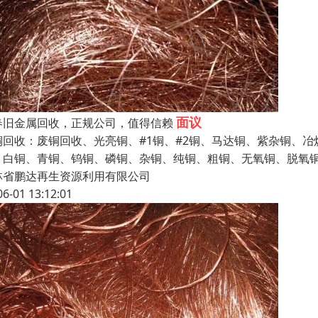
面议
春旧金属回收，正规公司，值得信赖
铜回收：废铜回收、光亮铜、#1铜、#2铜、马达铜、紫杂铜、
、白铜、青铜、钨铜、磷铜、杂铜、纯铜、粗铜、无氧铜、脱氧
林省鹏达再生资源利用有限公司
06-01 13:12:01