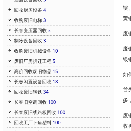
锭
回收厨房设备
4
黄
收购废旧电梯
3
长春变压器回收
3
废
制冷设备回收
3
废
收购废旧机械设备
10
银
废旧厂房拆迁工程
5
高价回收废旧物品
15
如
长春闲置设备回收
18
首
回收废旧钢铁
34
多
长春旧空调回收
100
长春废旧线路板回收
100
废
回收工厂下角塑料
100
收