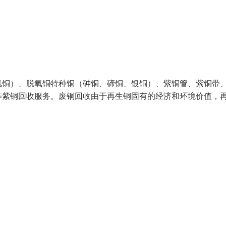
氧铜）、脱氧铜特种铜（砷铜、碲铜、银铜）、紫铜管、紫铜带
等紫铜回收服务。废铜回收由于再生铜固有的经济和环境价值，