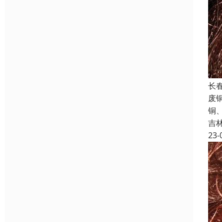
长
废
铜
吉
23-