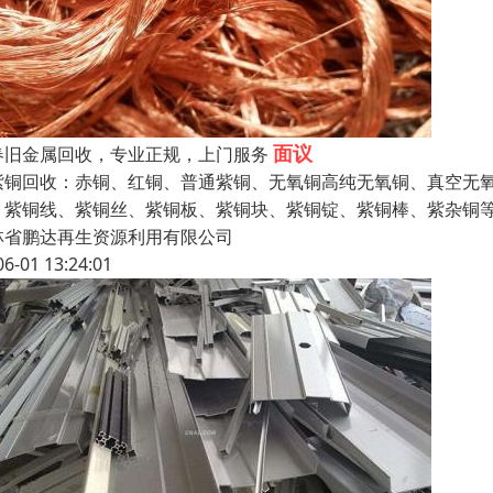
面议
春旧金属回收，专业正规，上门服务
紫铜回收：赤铜、红铜、普通紫铜、无氧铜高纯无氧铜、真空无
、紫铜线、紫铜丝、紫铜板、紫铜块、紫铜锭、紫铜棒、紫杂铜
林省鹏达再生资源利用有限公司
06-01 13:24:01