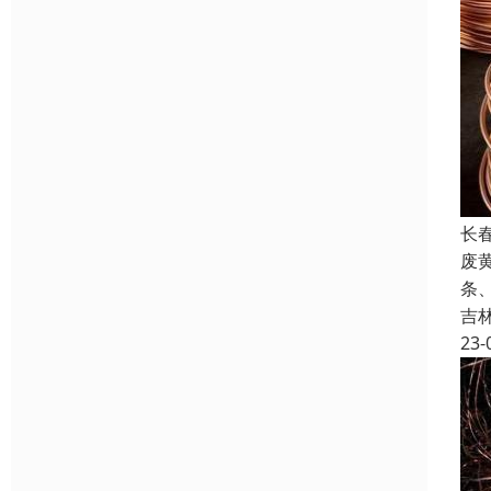
长
废
条
吉
23-