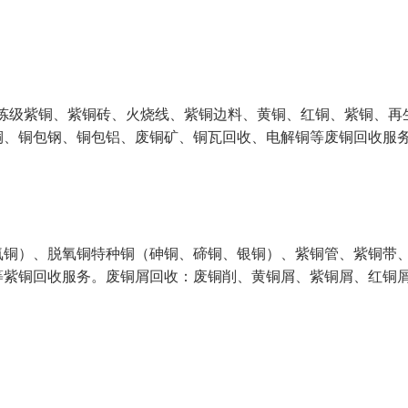
冶炼级紫铜、紫铜砖、火烧线、紫铜边料、黄铜、红铜、紫铜、再
铜、铜包钢、铜包铝、废铜矿、铜瓦回收、电解铜等废铜回收服
氧铜）、脱氧铜特种铜（砷铜、碲铜、银铜）、紫铜管、紫铜带
等紫铜回收服务。废铜屑回收：废铜削、黄铜屑、紫铜屑、红铜