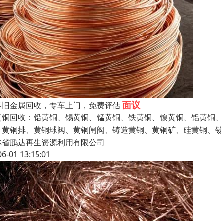
面议
春旧金属回收，专车上门，免费评估
黄铜回收：铅黄铜、锡黄铜、锰黄铜、铁黄铜、镍黄铜、铝黄铜
、黄铜排、黄铜球阀、黄铜闸阀、铸造黄铜、黄铜矿、硅黄铜、铋
林省鹏达再生资源利用有限公司
06-01 13:15:01