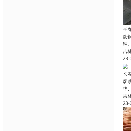
长
废
铜
吉
23-
长
废
垫
吉
23-