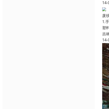
14-
废
1
塑
吉
14-