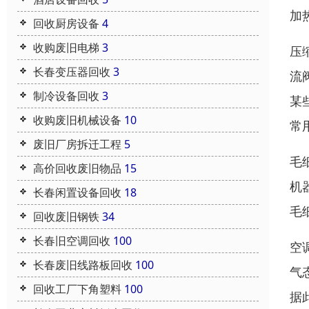
加
回收厨房设备
4
收购废旧电梯
3
压
长春变压器回收
3
流
制冷设备回收
3
某
收购废旧机械设备
10
常
废旧厂房拆迁工程
5
毛
高价回收废旧物品
15
机
长春闲置设备回收
18
毛
回收废旧钢铁
34
长春旧空调回收
100
空
长春废旧线路板回收
100
气
回收工厂下角塑料
100
据