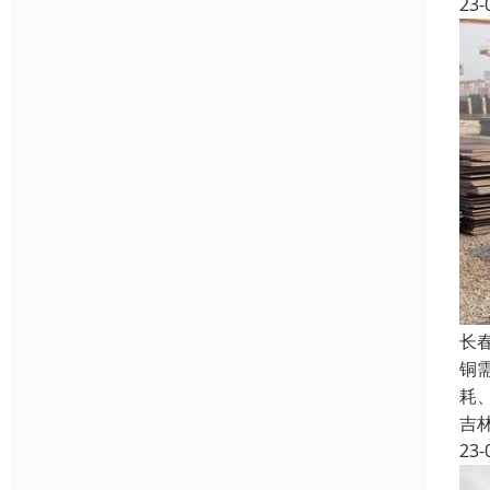
23-
长
铜
耗
吉
23-