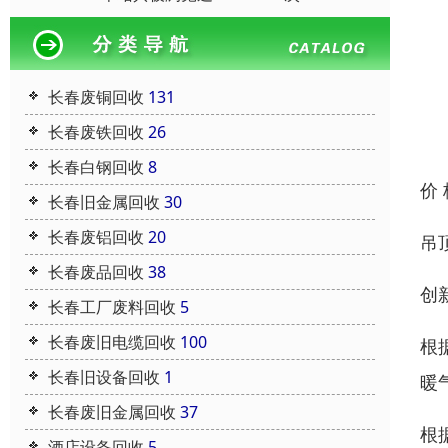
长春废铜回收
131
长春废铁回收
26
长春白钢回收
8
价
长春旧金属回收
30
长春废铝回收
20
吊
长春废品回收
38
创
长春工厂废料回收
5
长春废旧电缆回收
100
根
长春旧设备回收
1
暖
长春废旧金属回收
37
根
酒店设备回收
5