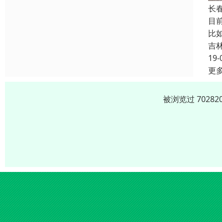
长
目
比
吉
19-
更
被浏览过 702