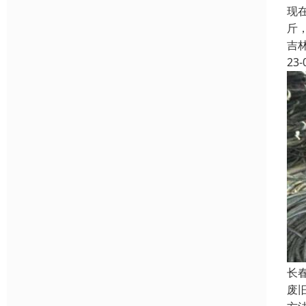
现
斤
吉
23-
长
废