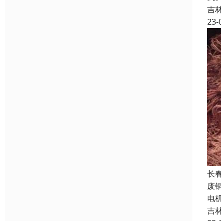
吉
23-
长
废铜
电机
吉