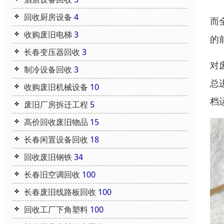
回收厨房设备
4
而
收购废旧电梯
3
的
长春变压器回收
3
对
制冷设备回收
3
总
收购废旧机械设备
10
档
废旧厂房拆迁工程
5
高价回收废旧物品
15
长春闲置设备回收
18
回收废旧钢铁
34
长春旧空调回收
100
长春废旧线路板回收
100
回收工厂下角塑料
100