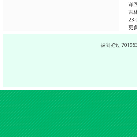
详
吉
23-
更
被浏览过 701