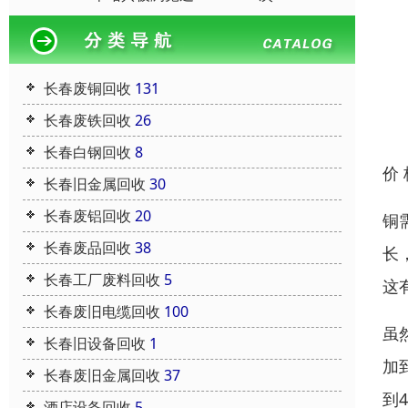
长春废铜回收
131
长春废铁回收
26
长春白钢回收
8
价
长春旧金属回收
30
长春废铝回收
20
铜
长春废品回收
38
长
长春工厂废料回收
5
这
长春废旧电缆回收
100
虽
长春旧设备回收
1
加
长春废旧金属回收
37
到
酒店设备回收
5