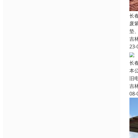
长
废
垫
吉
23-
长
本
旧
吉
08-