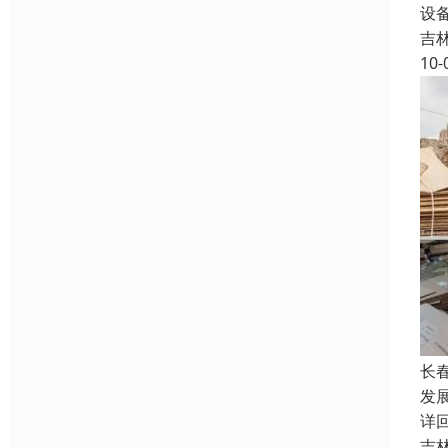
设
吉
10-
长
发展
详
吉