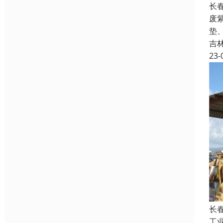
长
废
垫
吉
23-
长
工业