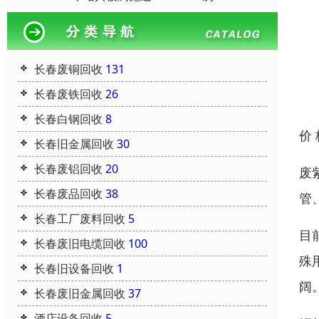
长春废铜回收
131
长春废铁回收
26
长春白钢回收
8
价
长春旧金属回收
30
长春废铝回收
20
废
长春废品回收
38
管
长春工厂废料回收
5
目
长春废旧电缆回收
100
殊
长春旧设备回收
1
阔
长春废旧金属回收
37
酒店设备回收
5