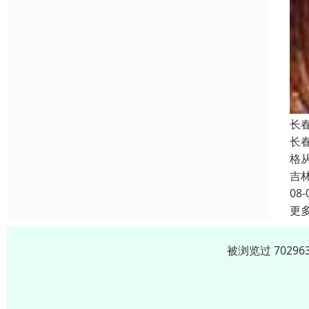
长
长
格
吉
08-
更
被浏览过 702