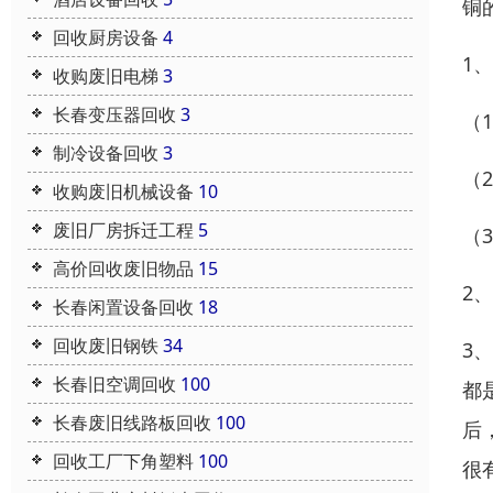
铜
回收厨房设备
4
1
收购废旧电梯
3
长春变压器回收
3
（
制冷设备回收
3
（
收购废旧机械设备
10
废旧厂房拆迁工程
5
（
高价回收废旧物品
15
2
长春闲置设备回收
18
回收废旧钢铁
34
3
长春旧空调回收
100
都
长春废旧线路板回收
100
后
回收工厂下角塑料
100
很