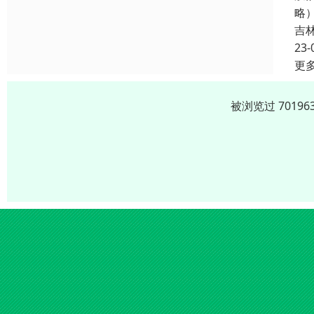
略
吉
23-
更
被浏览过 701