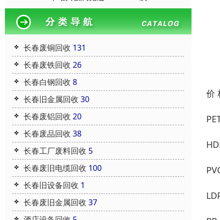
长春废铜回收
131
长春废铁回收
26
长春白钢回收
8
价
长春旧金属回收
30
长春废铝回收
20
P
长春废品回收
38
H
长春工厂废料回收
5
长春废旧电缆回收
100
P
长春旧设备回收
1
L
长春废旧金属回收
37
酒店设备回收
5