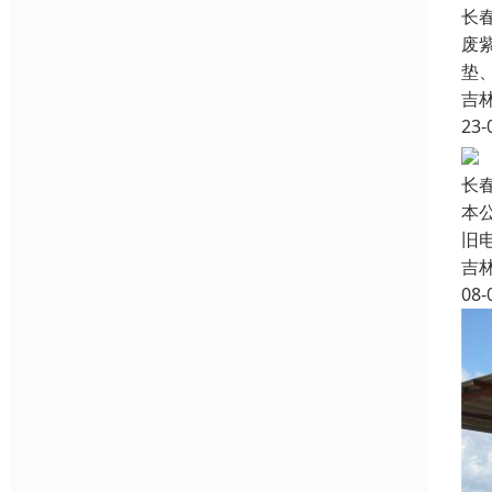
长
废
垫
吉
23-
长
本
旧
吉
08-