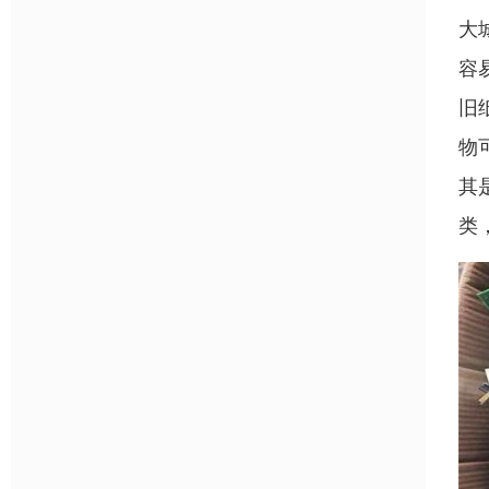
大
容
旧
物
其
类