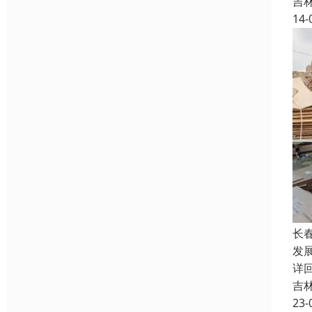
吉
14-
长
发展
详
吉
23-