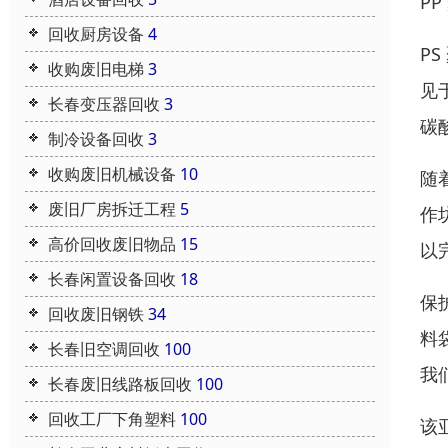
P
回收厨房设备
4
P
收购废旧电梯
3
见
长春变压器回收
3
碳
制冷设备回收
3
收购废旧机械设备
10
随
废旧厂房拆迁工程
5
作
高价回收废旧物品
15
以
长春闲置设备回收
18
保
回收废旧钢铁
34
料
长春旧空调回收
100
我
长春废旧线路板回收
100
回收工厂下角塑料
100
该