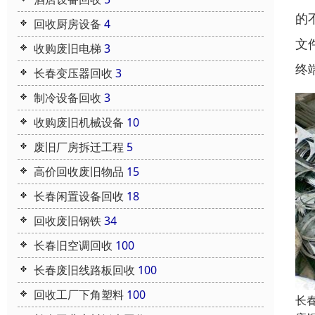
的
回收厨房设备
4
文
收购废旧电梯
3
终
长春变压器回收
3
制冷设备回收
3
收购废旧机械设备
10
废旧厂房拆迁工程
5
高价回收废旧物品
15
长春闲置设备回收
18
回收废旧钢铁
34
长春旧空调回收
100
长春废旧线路板回收
100
回收工厂下角塑料
100
长