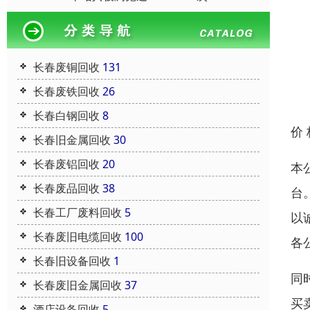
长春废铜回收
131
长春废铁回收
26
长春白钢回收
8
价
长春旧金属回收
30
长春废铝回收
20
本
长春废品回收
38
台
长春工厂废料回收
5
以
长春废旧电缆回收
100
各
长春旧设备回收
1
同
长春废旧金属回收
37
买
酒店设备回收
5