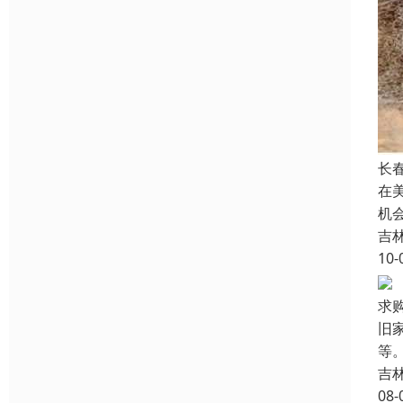
长
在
机
吉
10-
求
旧
等
吉
08-