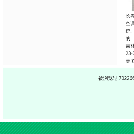
长
空
统
的
吉
23-
更
被浏览过 702